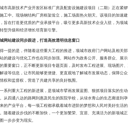
城市高新技术产业开发区标准厂房及配套设施建设项目（二期）正在紧锣
施工中。现场钢结构厂房框架耸立，施工场面热火朝天。该项目的加速建
，旨在打造更优质的产业承接平台，吸引更多高新技术企业入驻，为项城
转型升级和经济增长培育新引擎。
城网站建设同步跟进，打造高效透明信息窗口
得一提的是，伴随着这些重大工程的推进，项城市政府门户网站及相关部
站的建设与优化工作也在同步加强。网站作为政务公开、服务群众、展示
的重要窗口，正不断更新项目专题页面，及时发布工程进展、现场图片、
解读等信息，让市民能够更便捷、更直观地了解城市发展动态，保障公众
情权和监督权，营造了共建共享的良好氛围。
一系列重大工程的新进展，是项城市擘画发展蓝图、狠抓项目落实的生动
。从四通八达的路网到惠及民生的医院学校，从绿水青山的生态廊道到孕
来的产业平台，每一项工程都承载着城市进阶的梦想和人民对美好生活的
。随着建设步伐的不断加快，一个更加繁荣、宜居、充满活力的新项城正
图一步步变为现实。