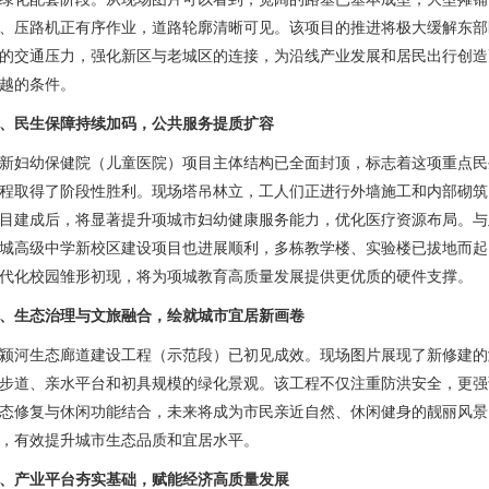
、压路机正有序作业，道路轮廓清晰可见。该项目的推进将极大缓解东部
的交通压力，强化新区与老城区的连接，为沿线产业发展和居民出行创造
越的条件。
、民生保障持续加码，公共服务提质扩容
新妇幼保健院（儿童医院）项目主体结构已全面封顶，标志着这项重点民
程取得了阶段性胜利。现场塔吊林立，工人们正进行外墙施工和内部砌筑
目建成后，将显著提升项城市妇幼健康服务能力，优化医疗资源布局。与
城高级中学新校区建设项目也进展顺利，多栋教学楼、实验楼已拔地而起
代化校园雏形初现，将为项城教育高质量发展提供更优质的硬件支撑。
、生态治理与文旅融合，绘就城市宜居新画卷
颍河生态廊道建设工程（示范段）已初见成效。现场图片展现了新修建的
步道、亲水平台和初具规模的绿化景观。该工程不仅注重防洪安全，更强
态修复与休闲功能结合，未来将成为市民亲近自然、休闲健身的靓丽风景
，有效提升城市生态品质和宜居水平。
、产业平台夯实基础，赋能经济高质量发展