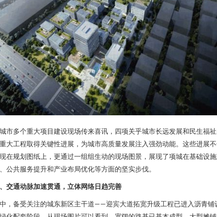
城市多个重大项目建设现场传来喜讯，四项关乎城市长远发展和民生福祉
重大工程取得关键性进展，为城市高质量发展注入强劲动能。这些进展不
现在规划图纸上，更通过一组组生动的现场图景，展现了项城在基础设施
、公共服务提升和产业布局优化等方面的坚实步伐。
、交通动脉加速贯通，立体网络日趋完善
中，备受关注的城东新区主干道——迎宾大道拓宽升级工程已进入沥青铺
绿化配套阶段。从现场图片可以看到，宽阔的路基已基本成型，大型摊铺