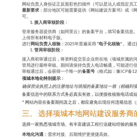
网站负责人身份证正反面彩色扫描件（可以是法人或指定员
最新要求
：部分地区可能需要提供《网站建设方案书》或《网
可。
接入商审核阶段
：
登录服务器提供商（如阿里云）的备案平台，填写备案信息
上传所有材料电子版。
进行
网站负责人核验
：2025年普遍采用
“电子化核验”
。通过
管局审核阶段
：
接入商初审通过后，将资料提交至企业所在地（项城所属的
管局进行最终审核。期间请保持负责人电话畅通，可能进行
审核通过后，会获得一个唯一的
备案号
（格式如：豫ICP备1
项城本地化特别提示
：
确保营业执照上的注册地址与填报的备案地址一致（精确到项
备案信息中的联系方式务必真实有效，以便接收核验电话或
* 网站内容在备案期间及之后，都应避免出现任何违规信息
三、 选择项城本地网站建设服务商
选择一家熟悉项城市场、有丰富建设工程行业建站经验的服
本地化沟通
：需求对接、后期维护更便捷高效。